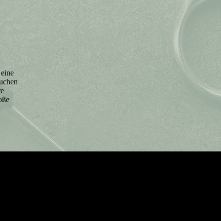
 eine
buchen
re
roße