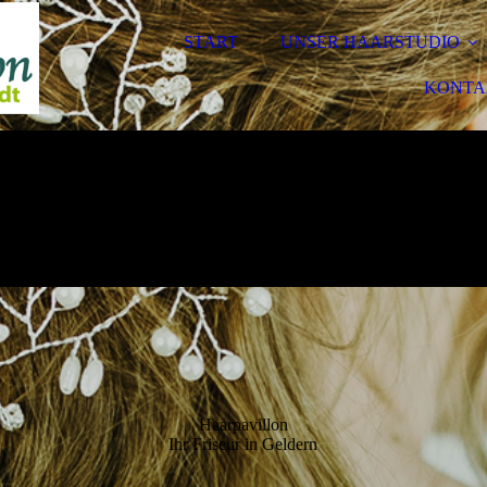
START
UNSER HAARSTUDIO
KONTA
Haarpavillon
Ihr Friseur in Geldern